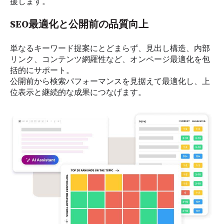
援します。
SEO最適化と
公開前の
品質向上
単なる
キーワード提案にとどまらず、
見出し構造、
内部
リンク、
コンテンツ
網羅性など、
オンページ
最適化を
包
括的に
サポート。
公開前から
検索パフォーマンスを
見据えて
最適化し、
上
位表示と
継続的な
成果に
つなげます。