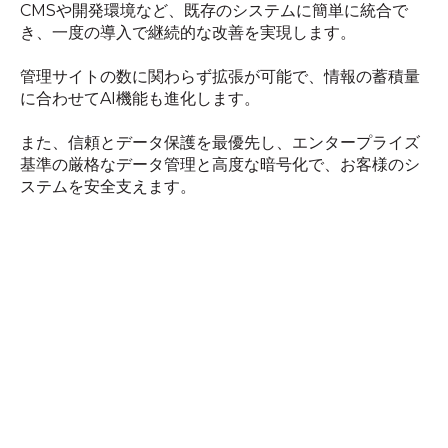
CMSや​開発環境など、​既存の​システムに​簡単に​統合で
き、​一度の​導入で​継続的な​改善を​実現します。​
管理サイトの​数に​関わらず​拡張が​可能で、​情報の​蓄積量
に​合わせて​AI機能も​進化します。​
また、​信頼と​データ保護を​最優先し、​エンタープライズ
基準の​厳格な​データ管理と​高度な​暗号化で、​お客様の​シ
ステムを​安全支えます。​