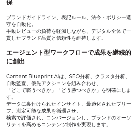
保
ブランドガイドライン、
表記ルール、
法令・ポリシー遵
守を
自動化。
手動レビューの
負荷を
軽減しながら、
デジタル全体で
一
貫した
ブランド品質と
信頼性を
維持します。
エージェント型ワークフローで
成果を
継続的
に
創出
Content Blueprint AIは、
SEO分析、
クラスタ分析、
自動監査、
優先アクションを
組み合わせ、
「どこで
戦うべきか」
「どう
勝つべきか」を
明確にしま
す。
データに
裏付けられた
インサイト、
最適化された
ブリー
フ、
測定可能な
成果を
循環させ、
検索で
評価され、
コンバージ
ョンし、
ブランドの
オーソ
リティを
高める
コンテンツ制作を
実現します。