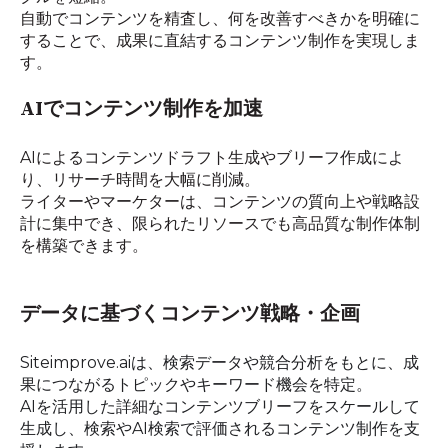
自動で​コンテンツを​精査し、​何を​改善すべきかを​明確に​
する​ことで、​成果に​直結する​コンテンツ制作を​実現しま
す。
AIで
コンテンツ制作を
加速
AIに​よる​コンテンツドラフト生成や​ブリーフ作成に​よ
り、​リサーチ時間を​大幅に​削減。​
ライターや​マーケターは、​コンテンツの​質向上や​戦略設
計に​集中でき、​限られた​リソースでも​高品質な​制作体制
を​構築できます。​​
データに
基づく
コンテンツ戦略・企画
Siteimprove.aiは、
検索データや
競合分析を
もとに、
成
果に
つながる
トピックや
キーワード機会を
特定。
AIを
活用した
詳細な
コンテンツブリーフを
スケールして
生成し、
検索や
AI検索で
評価される
コンテンツ制作を
支